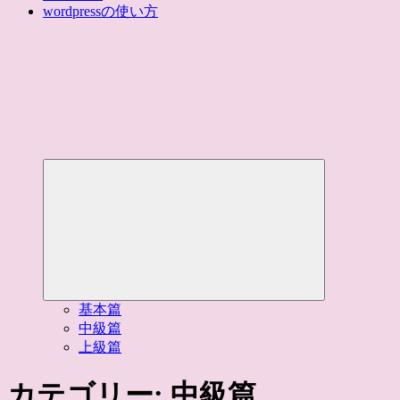
wordpressの使い方
サ
ブ
メ
ニ
ュ
ー
を
閉
じ
基本篇
る
中級篇
上級篇
カテゴリー:
中級篇