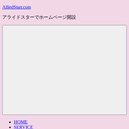
コ
AlliedStarr.com
ン
アライドスターでホームページ開設
テ
ン
ツ
へ
ス
キ
ッ
プ
メ
ニ
ュ
ー
HOME
SERVICE