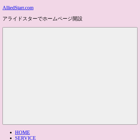
コ
AlliedStarr.com
ン
アライドスターでホームページ開設
テ
ン
ツ
へ
ス
キ
ッ
プ
メ
ニ
ュ
ー
HOME
SERVICE