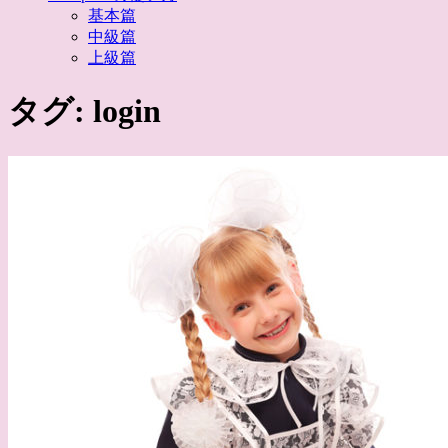
基本篇
中級篇
上級篇
タグ:
login