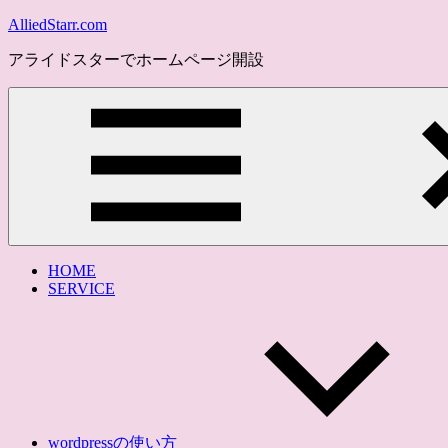
コ
AlliedStarr.com
ン
アライドスターでホームページ開設
テ
ン
ツ
へ
ス
キ
ッ
プ
メ
ニ
HOME
ュ
SERVICE
ー
wordpressの使い方